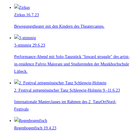
Zirkus
16.7.23
Bewegungstheater mit den Kindern des Theatercamps.
3-stimmig
29.6.23
Performance-Abend mit Solo-Tanzstück "Inward struggle" des artist-
in-residence Fulvio Maiorani und Studierenden der Musikhochschule
Lübeck.
2. Festival zeitgenössischer Tanz Schleswig-Holstein
9.-11.6.23
Internationale Masterclasses im Rahmen des 2. TanzOrtNord-
Festivals
Regenbogenfisch
19.4.23