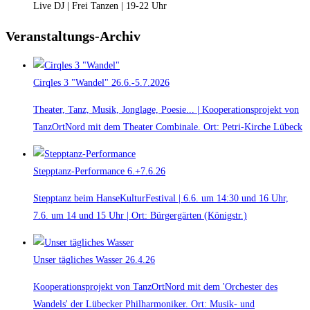
Live DJ | Frei Tanzen | 19-22 Uhr
Veranstaltungs-Archiv
Cirqles 3 "Wandel"
26.6.-5.7.2026
Theater, Tanz, Musik, Jonglage, Poesie... | Kooperationsprojekt von
TanzOrtNord mit dem Theater Combinale. Ort: Petri-Kirche Lübeck
Stepptanz-Performance
6.+7.6.26
Stepptanz beim HanseKulturFestival | 6.6. um 14:30 und 16 Uhr,
7.6. um 14 und 15 Uhr | Ort: Bürgergärten (Königstr.)
Unser tägliches Wasser
26.4.26
Kooperationsprojekt von TanzOrtNord mit dem 'Orchester des
Wandels' der Lübecker Philharmoniker. Ort: Musik- und