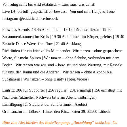
Von ruhig sanft bis wild ekstatisch – Lass raus, was da ist!
Live DJ- barfuß- gesprächsfrei- bewusst | Von und mit: Henje & Tone |
Instagram @ecstatic.dance.luebeck
Flow des Abends: 18.45 Ankommen | 19.15 Türen schließen | 19.20
Zusammenkommen im Kreis | 19.30 Ankommen im Körper, geleitet | 19.40
Ecstatic Dance Wave, free flow | 21.40 Ausklang
Richtlinien für ein friedvolles Miteinander: Wir tanzen – ohne gesprochene
Worte, für mehr Spüren | Wir tanzen – ohne Schuhe, verbunden mit dem
Boden | Wir tanzen wie wir sind – bewusst und ohne Wertung, mit Respekt
für uns, den Raum und die Anderen | Wir tanzen – ohne Alkohol o.a.
Substanzen | Wir tanzen – ohne Handy (Fotos/Videos)
Eintritt: 30€ für Supporter | 25€ regulär | 20€ ermäßigt | 15€ ermäßigt mit
Nachweis (aktuellen Nachweis bitte am Abend mitbringen)
Ermäßigung für Studierende, Schüler:innen, Azubis)
Ort: Tanzforum Lübeck, Hinter den Kirschkaten 39, 23560 Lübeck.
Bitte zum Abschließen des Bestellvorgangs „Barzahlung“ anklicken.
Du