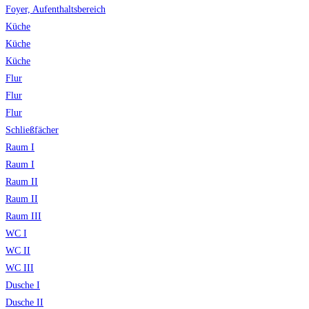
Foyer, Aufenthaltsbereich
Küche
Küche
Küche
Flur
Flur
Flur
Schließfächer
Raum I
Raum I
Raum II
Raum II
Raum III
WC I
WC II
WC III
Dusche I
Dusche II